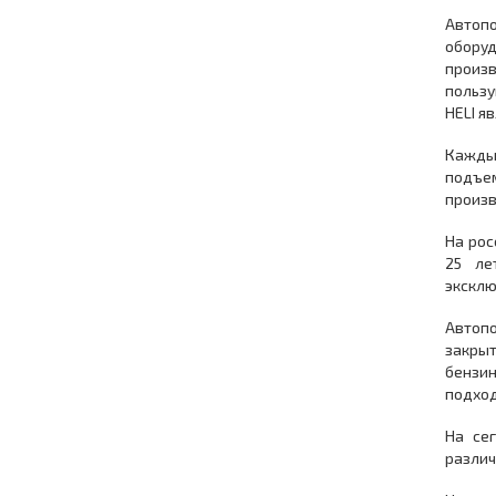
Автоп
оборуд
произв
пользу
HELI я
Кажды
подъе
произв
На рос
25 ле
эксклю
Автопо
закры
бензин
подход
На се
различ