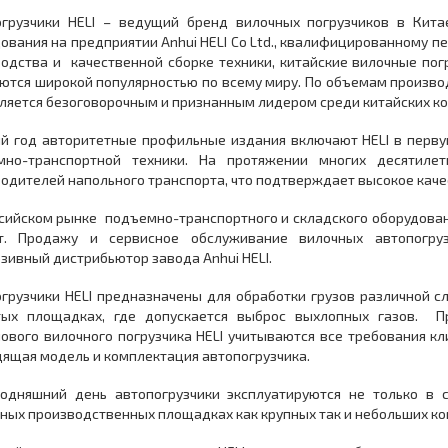
огрузчики HELI – ведущий бренд вилочных погрузчиков в Кита
ования на предприятии Anhui HELI Co Ltd., квалифицированному п
одства и качественной сборке техники, китайские вилочные погр
ются широкой популярностью по всему миру. По объемам произв
вляется безоговорочным и признанным лидером среди китайских к
й год авторитетные профильные издания включают HELI в перву
мно-транспортной техники. На протяжении многих десятилет
одителей напольного транспорта, что подтверждает высокое качес
сийском рынке подъемно-транспортного и складского оборудован
т. Продажу и сервисное обслуживание вилочных автопогру
зивный дистрибьютор завода Anhui HELI.
грузчики HELI предназначены для обработки грузов различной сл
тых площадках, где допускается выброс выхлопных газов. Пр
ового вилочного погрузчика HELI учитываются все требования кл
ящая модель и комплектация автопогрузчика.
годняшний день автопогрузчики эксплуатируются не только в с
ных производственных площадках как крупных так и небольших к