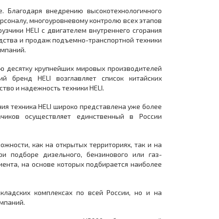
е. Благодаря внедрению высокотехнологичного
ерсоналу, многоуровневому контролю всех этапов
узчики HELI с двигателем внутреннего сгорания
одства и продаж подъемно-транспортной техники
омпаний.
ю десятку крупнейших мировых производителей
ий бренд HELI возглавляет список китайских
тво и надежность техники HELI.
ия техника HELI широко представлена уже более
зчиков осуществляет единственный в России
ожности, как на открытых территориях, так и на
и подборе дизельного, бензинового или газ-
иента, на основе которых подбирается наиболее
кладских комплексах по всей России, но и на
омпаний.