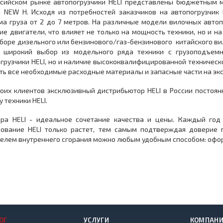
ссийском рынке автопогрузчики HELI представлены бюджетным 
 NEW H. Исходя из потребностей заказчиков на автопогрузчик
а груза от 2 до 7 метров. На различные модели вилочных автоп
ие двигатели, что влияет не только на мощность техники, но и 
боре дизельного или бензинового/газ-бензинового китайского вил
о широкий выбор из модельного ряда техники с грузоподъемн
грузчики HELI, но и наличие высококвалифицированной техническ
ть все необходимые расходные материалы и запасные части на эк
оих клиентов эксклюзивный дистрибьютор HELI в России постоя
у техники HELI.
ара HELI - идеальное сочетание качества и цены. Каждый год
ование HELI только растет, тем самым подтверждая доверие п
елем внутреннего сгорания можно любым удобным способом: оформ
ОГ
УСЛУГИ
КОМПАН