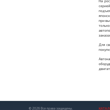
На ро
серией
подъем
японск
при вы
тольк
автопо
заказа
Для св
покупк
Авток
оборуд
двигат
© 2026 Все права защищены.
КАТАЛ