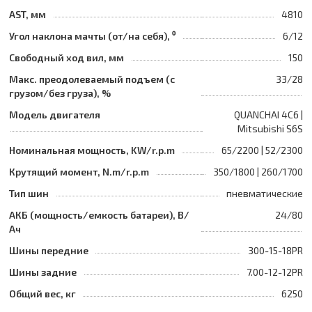
AST, мм
4810
Угол наклона мачты (от/на себя), ⁰
6/12
Свободный ход вил, мм
150
Макс. преодолеваемый подъем (с
33/28
грузом/без груза), %
Модель двигателя
QUANCHAI 4C6 |
Mitsubishi S6S
Номинальная мощность, KW/r.p.m
65/2200 | 52/2300
Крутящий момент, N.m/r.p.m
350/1800 | 260/1700
Тип шин
пневматические
АКБ (мощность/емкость батареи), В/
24/80
Ач
Шины передние
300-15-18PR
Шины задние
7.00-12-12PR
Общий вес, кг
6250